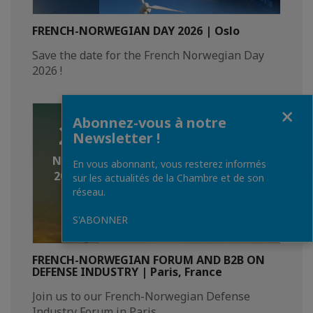
FRENCH-NORWEGIAN DAY 2026 | Oslo
Save the date for the French Norwegian Day
2026 !
Fermer
Abonnez-vous à notre
2
Newsletter !
NOV.
En vous abonnant, vous resterez informés
2026
sur les actualités de la Chambre et de son
réseau.
S'ABONNER
FRENCH-NORWEGIAN FORUM AND B2B ON
DEFENSE INDUSTRY | Paris, France
Join us to our French-Norwegian Defense
Industry Forum in Paris