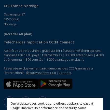
CCI France Norvège
Oscarsgate 27
0352 OSLO
Norvège
(Accéder au plan)
Téléchargez l’application CCIFI Connect
Accélérez votre business grâce au 1er réseau privé d'entreprises
françaises dans 95 pays : 120 chambres | 33 000 entreprises | 4 000
événements | 300 comités | 1 200 avantages exclusifs
Réservée exclusivement aux membres des CCI Françaises à
l'International,
découvrez l'app CCIFI Connect
.
Our website uses cookies and others trackers to ease it
usage, improve its performance and security. Some