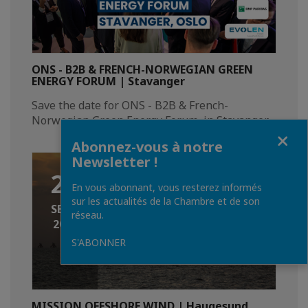
ONS - B2B & FRENCH-NORWEGIAN GREEN
ENERGY FORUM | Stavanger
Save the date for ONS - B2B & French-
Norwegian Green Energy Forum, in Stavanger​
Fermer
Abonnez-vous à notre
Newsletter !
28
En vous abonnant, vous resterez informés
sur les actualités de la Chambre et de son
SEPT.
réseau.
2026
S'ABONNER
MISSION OFFSHORE WIND | Haugesund,