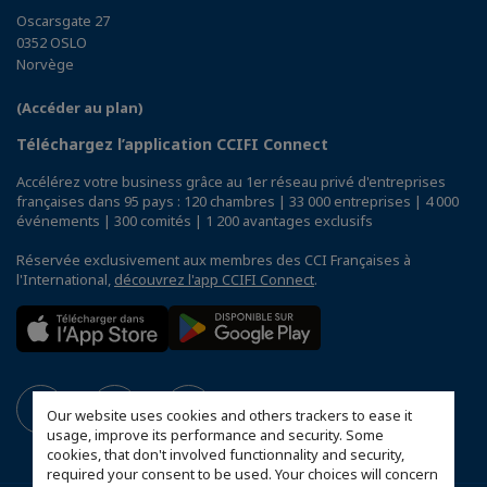
Oscarsgate 27
0352 OSLO
Norvège
(Accéder au plan)
Téléchargez l’application CCIFI Connect
Accélérez votre business grâce au 1er réseau privé d'entreprises
françaises dans 95 pays : 120 chambres | 33 000 entreprises | 4 000
événements | 300 comités | 1 200 avantages exclusifs
Réservée exclusivement aux membres des CCI Françaises à
l'International,
découvrez l'app CCIFI Connect
.
Our website uses cookies and others trackers to ease it
usage, improve its performance and security. Some
cookies, that don't involved functionnality and security,
required your consent to be used. Your choices will concern