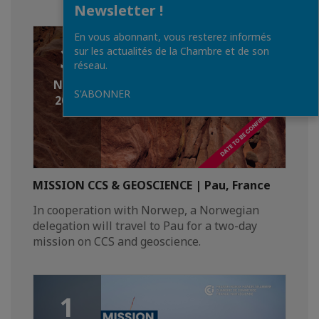
Newsletter !
En vous abonnant, vous resterez informés
3
sur les actualités de la Chambre et de son
réseau.
NOV.
S'ABONNER
2026
MISSION CCS & GEOSCIENCE | Pau, France
In cooperation with Norwep, a Norwegian
delegation will travel to Pau for a two-day
mission on CCS and geoscience.
1