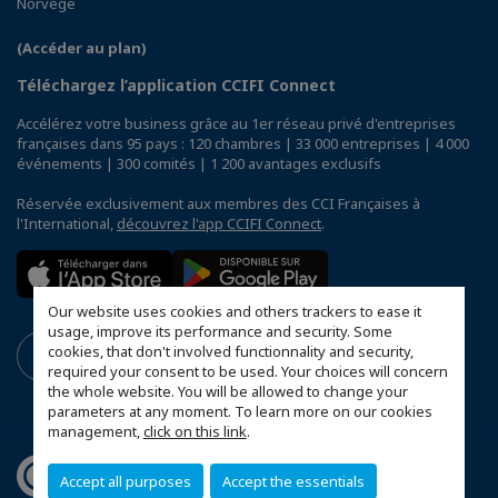
Norvège
(Accéder au plan)
Téléchargez l’application CCIFI Connect
Accélérez votre business grâce au 1er réseau privé d'entreprises
françaises dans 95 pays : 120 chambres | 33 000 entreprises | 4 000
événements | 300 comités | 1 200 avantages exclusifs
Réservée exclusivement aux membres des CCI Françaises à
l'International,
découvrez l'app CCIFI Connect
.
Our website uses cookies and others trackers to ease it
usage, improve its performance and security. Some
cookies, that don't involved functionnality and security,
required your consent to be used. Your choices will concern
the whole website. You will be allowed to change your
parameters at any moment. To learn more on our cookies
management,
click on this link
.
Accept all purposes
Accept the essentials