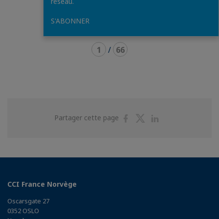
réseau.
S'ABONNER
1
/
66
Partager
Partager
Partager
Partager cette page
sur
sur
sur
Facebook
Twitter
Linkedin
CCI France Norvège
Oscarsgate 27
0352 OSLO