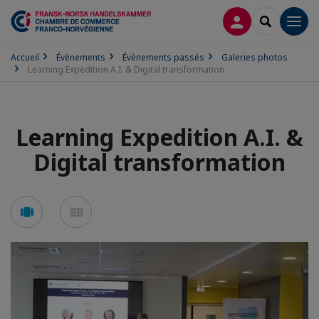
CONNEXION
RECHERCH
Men
Accueil
Évènements
Évènements passés
Galeries photos
Learning Expedition A.I. & Digital transformation
Learning Expedition A.I. &
Digital transformation
Voir
Voir
en
en
mode
mode
carousel
mosaïque