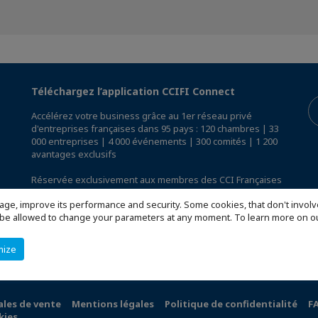
Téléchargez l’application CCIFI Connect
Accélérez votre business grâce au 1er réseau privé
d'entreprises françaises dans 95 pays : 120 chambres | 33
000 entreprises | 4 000 événements | 300 comités | 1 200
avantages exclusifs
Réservée exclusivement aux membres des CCI Françaises
à l'International,
découvrez l'app CCIFI Connect
.
age, improve its performance and security. Some cookies, that don't involv
ill be allowed to change your parameters at any moment. To learn more on
mize
ales de vente
Mentions légales
Politique de confidentialité
F
kies