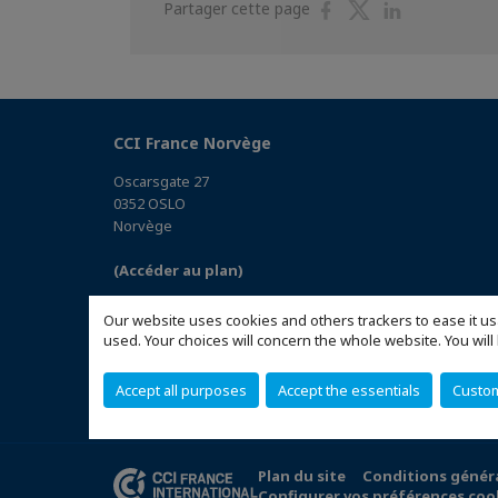
Partager
Partager
Partager
Partager cette page
sur
sur
sur
Facebook
Twitter
Linkedin
CCI France Norvège
Oscarsgate 27
0352 OSLO
Norvège
(Accéder au plan)
Our website uses cookies and others trackers to ease it us
used. Your choices will concern the whole website. You w
Accept all purposes
Accept the essentials
Custo
Plan du site
Conditions génér
Configurer vos préférences coo