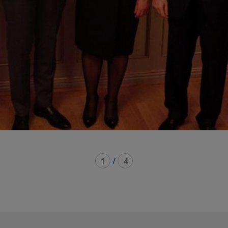
1
/
4