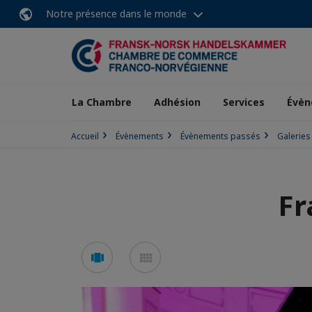
Notre présence dans le monde
La Chambre
Adhésion
Services
Évèn
Accueil
Évènements
Évènements passés
Galeries
Fr
Voir
Voir
en
en
mode
mode
carousel
mosaïque