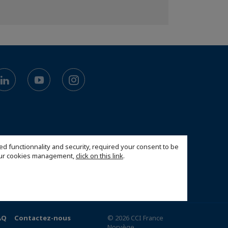
ed functionnality and security, required your consent to be
 our cookies management,
click on this link
.
AQ
Contactez-nous
© 2026 CCI France
Norvège