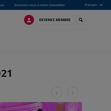
Français
ous
Inscrivez-vous à notre newsletter
CONNEXION
RECHERCHER
DEVENEZ MEMBRE
021
Previous
Next