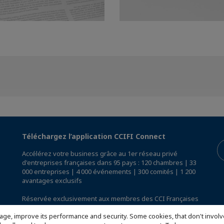
Téléchargez l’application CCIFI Connect
Accélérez votre business grâce au 1er réseau privé
d'entreprises françaises dans 95 pays : 120 chambres | 33
000 entreprises | 4 000 événements | 300 comités | 1 200
avantages exclusifs
Réservée exclusivement aux membres des CCI Françaises
à l'International,
découvrez l'app CCIFI Connect
.
age, improve its performance and security. Some cookies, that don't involv