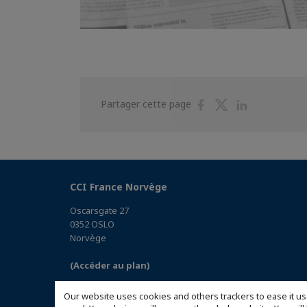
Partager
Partager
Partager
Partager cette page
sur
sur
sur
Facebook
Twitter
Linkedin
CCI France Norvège
Oscarsgate 27
0352 OSLO
Norvège
(Accéder au plan)
Our website uses cookies and others trackers to ease it us