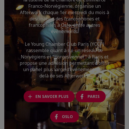
Franco-Norvégienne, organise un
Afterwork chaque 1er mercredi du mois à
destination des francophones et
francophiles à Oslo, entre autres
événements.
Le Young Chamber Club Paris (YCCP)
rassemble quant à lui un réseau de
Norvégiens et "norgesvenner" à Paris et
propose une adhésion permettant d'offrir
un panel plus large d'événements, au-
delà de ses Afterworks.
EN SAVOIR PLUS
PARIS
OSLO