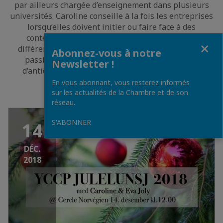
par ailleurs chargée d’enseignement dans plusieurs
universités. Caroline conseille à la fois les entreprises
lorsqu’elles doivent initier ou faire face à des
contentieux, les associés lorsqu’émergent des
Fermer
différends entre eux ou à l’occasion de garantie de
Abonnez-vous à notre
passifs, et les dirigeants d’entreprise soucieux
Newsletter !
d’anticiper ou bien de gérer leur responsabilité.
En vous abonnant, vous resterez informés
sur les actualités de la Chambre et de son
réseau.
S'ABONNER
14
DÉC.
2018