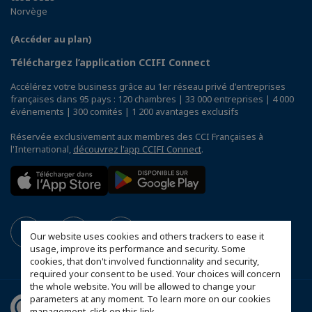
Norvège
(Accéder au plan)
Téléchargez l’application CCIFI Connect
Accélérez votre business grâce au 1er réseau privé d'entreprises
françaises dans 95 pays : 120 chambres | 33 000 entreprises | 4 000
événements | 300 comités | 1 200 avantages exclusifs
Réservée exclusivement aux membres des CCI Françaises à
l'International,
découvrez l'app CCIFI Connect
.
Our website uses cookies and others trackers to ease it
usage, improve its performance and security. Some
cookies, that don't involved functionnality and security,
required your consent to be used. Your choices will concern
the whole website. You will be allowed to change your
parameters at any moment. To learn more on our cookies
management,
click on this link
.