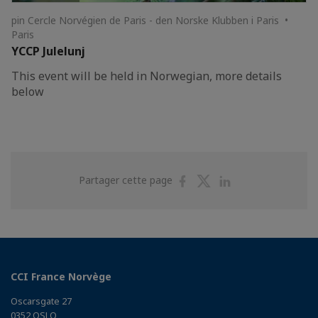
pin Cercle Norvégien de Paris - den Norske Klubben i Paris •
Paris
YCCP Julelunj
This event will be held in Norwegian, more details
below
Partager
Partager
Partager
Partager cette page
sur
sur
sur
Facebook
Twitter
Linkedin
CCI France Norvège
Oscarsgate 27
0352 OSLO