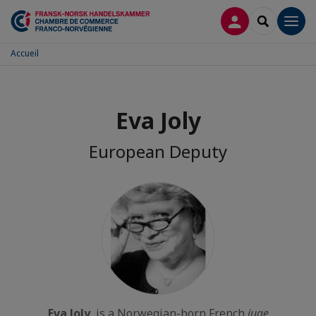
CONNEXION
RECHERCH
Men
Accueil
Eva Joly
European Deputy
Eva Joly
is a
Norwegian
-born French
juge