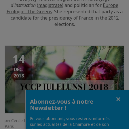
d'instruction
(
magistrate
) and politician for
Europe
Écologie–The Greens
. She represented that party as a
candidate for the presidency of France in the 2012
elections.
14
DÉC.
2018
Fermer
Abonnez-vous à notre
Newsletter !
En vous abonnant, vous resterez informés
pin Cercle Norvégien de Paris - den Norske Klubben i Paris •
sur les actualités de la Chambre et de son
Paris