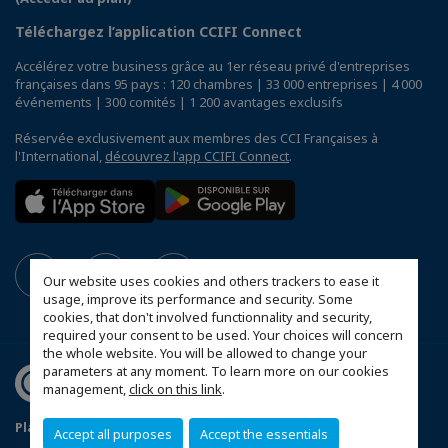
Téléchargez l’application CCIFI Connect
Accélérez votre business grâce au 1er réseau privé d'entreprises
françaises dans 95 pays : 120 chambres | 33 000 entreprises | 4 000
événements | 300 comités | 1 200 avantages exclusifs
Réservée exclusivement aux membres des CCI Françaises à
l'International,
découvrez l'app CCIFI Connect
.
Our website uses cookies and others trackers to ease it
usage, improve its performance and security. Some
cookies, that don't involved functionnality and security,
required your consent to be used. Your choices will concern
the whole website. You will be allowed to change your
parameters at any moment. To learn more on our cookies
management,
click on this link
.
Plan du site
Conditions générales de vente
Accept all purposes
Accept the essentials